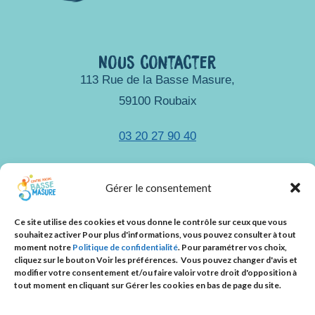
v
u
Nous contacter
e
113 Rue de la Basse Masure,
s
59100 Roubaix
É
03 20 27 90 40
v
accueil@csbassemasure.org
Gérer le consentement
è
Ce site utilise des cookies et vous donne le contrôle sur ceux que vous
n
Nous suivre
souhaitez activer Pour plus d'informations, vous pouvez consulter à tout
moment notre
Politique de confidentialité
.
Pour paramétrer vos choix,
e
cliquez sur le bouton
Voir les préférences.
Vous pouvez changer d'avis et
modifier votre consentement et/ou faire valoir votre droit d'opposition à
m
tout moment en cliquant sur Gérer les cookies en bas de page du site.