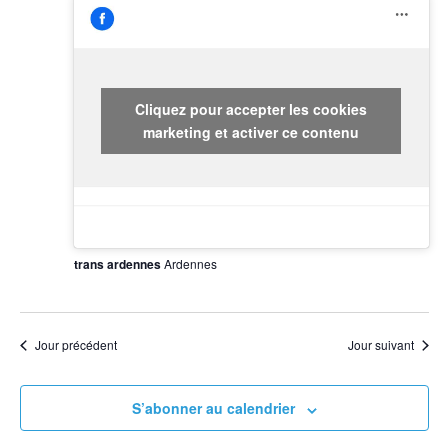
c
a
e
h
h
t
e
c
i
e
t
o
Cliquez pour accepter les cookies
r
i
n
marketing et activer ce contenu
d
o
c
e
n
v
h
n
u
e
e
e
trans ardennes
Ardennes
s
z
e
É
u
v
t
n
è
Jour précédent
Jour suivant
n
e
n
e
d
S’abonner au calendrier
m
a
a
e