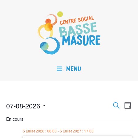
Menu
07-08-2026
N
R
R
J
e
a
o
S
c
En cours
e
u
v
h
é
r
i
e
5 juillet 2026 : 08:00
-
5 juillet 2027 : 17:00
c
r
l
g