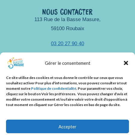
Nous contacter
113 Rue de la Basse Masure,
59100 Roubaix
03 20 27 90 40
accueil@csbassemasure.org
Gérer le consentement
Ce site utilise des cookies et vous donne le contrôle sur ceux que vous
souhaitez activer Pour plus d'informations, vous pouvez consulter à tout
Nous suivre
moment notre
Politique de confidentialité
.
Pour paramétrer vos choix,
cliquez sur le bouton
Voir les préférences.
Vous pouvez changer d'avis et
modifier votre consentement et/ou faire valoir votre droit d'opposition à
tout moment en cliquant sur Gérer les cookies en bas de page du site.
Accepter
© Copyright 2026 - Tout droits réservés - Réalisation :
Atouts Komplys