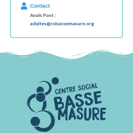
Contact
Anaïs Pont :
adultes@csbassemasure.org